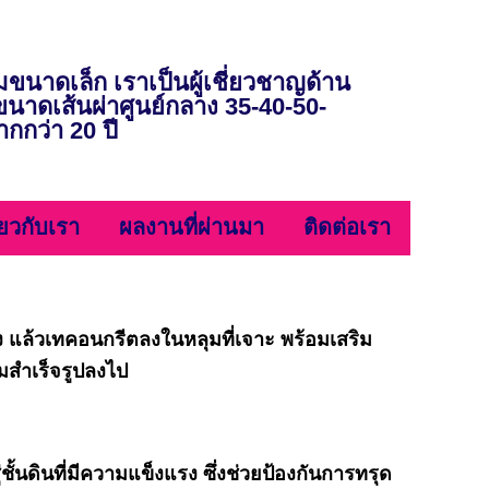
ขนาดเล็ก เราเป็นผู้เชี่ยวชาญด้าน
นาดเส้นผ่าศูนย์กลาง 35-40-50-
กกว่า 20 ปี
ี่ยวกับเรา
ผลงานที่ผ่านมา
ติดต่อเรา
ง แล้วเทคอนกรีตลงในหลุมที่เจาะ พร้อมเสริม
็มสำเร็จรูปลงไป
ั้นดินที่มีความแข็งแรง ซึ่งช่วยป้องกันการทรุด