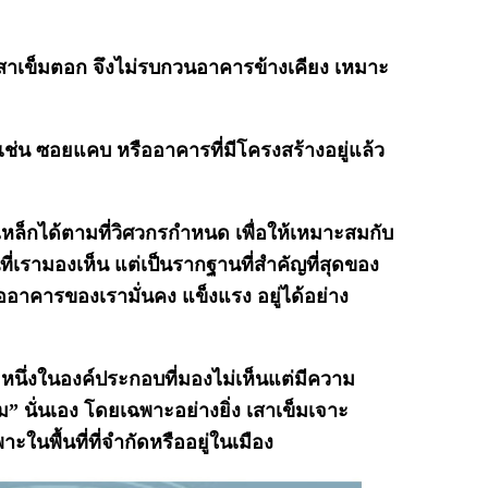
เสาเข็มตอก จึงไม่รบกวนอาคารข้างเคียง เหมาะ
ช่น ซอยแคบ หรืออาคารที่มีโครงสร้างอยู่แล้ว
็กได้ตามที่วิศวกรกำหนด เพื่อให้เหมาะสมกับ
่เรามองเห็น แต่เป็นรากฐานที่สำคัญที่สุดของ
อาคารของเรามั่นคง แข็งแรง อยู่ได้อย่าง
หนึ่งในองค์ประกอบที่มองไม่เห็นแต่มีความ
” นั่นเอง โดยเฉพาะอย่างยิ่ง เสาเข็มเจาะ
ะในพื้นที่ที่จำกัดหรืออยู่ในเมือง