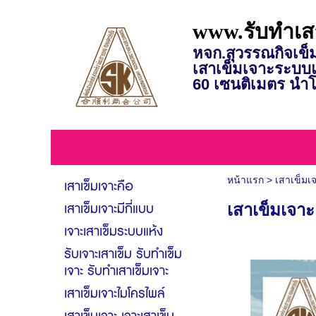
www.รับทําเส
หจก.สุวรรณกิจเข็ม
เสาเข็มเจาะระบบแ
60 เซนติเมตร นำโ
หน้าแรก
>
เสาเข็มเ
เสาเข็มเจาะคือ
เสาเข็มเจาะมีกี่แบบ
เสาเข็มเจาะ
เจาะเสาเข็มระบบแห้ง
รับเจาะเสาเข็ม รับทำเข็ม
เจาะ รับทำเสาเข็มเจาะ
เสาเข็มเจาะไมโครไพล์