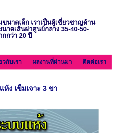
ขนาดเล็ก เราเป็นผู้เชี่ยวชาญด้าน
นาดเส้นผ่าศูนย์กลาง 35-40-50-
กกว่า 20 ปี
ี่ยวกับเรา
ผลงานที่ผ่านมา
ติดต่อเรา
แห้ง เข็มเจาะ 3 ขา